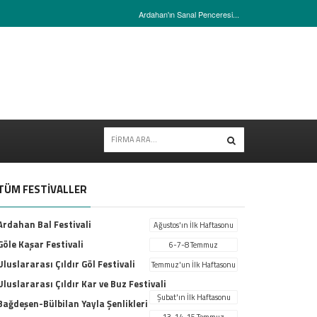
Ardahan'ın Sanal Penceresi...
TÜM FESTİVALLER
Ardahan Bal Festivali
Ağustos'ın İlk Haftasonu
Göle Kaşar Festivali
6-7-8 Temmuz
Uluslararası Çıldır Göl Festivali
Temmuz'un İlk Haftasonu
Uluslararası Çıldır Kar ve Buz Festivali
Şubat'ın İlk Haftasonu
Bağdeşen-Bülbilan Yayla Şenlikleri
13-14-15 Temmuz