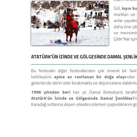
Göl,
kışın b
martıları v
anlar yaşatm
daha öne çık
ve mevsimin
Çıldır’lılar i
ATATÜRK'ÜN İZİNDE VE GÖLGESİNDE DAMAL ŞENLİ
Bu festivalin diğer festivallerden çok önemli bir farkı
belirleyicisi
eşine az rastlanan bir doğa olayı
ndan 
gelenlerde derin izler bırakmakta ve düşüncelere daldırma
1996 yılından beri
her yıl Damal Belediyesi tarafı
Atatürk’ün İzinde ve Gölgesinde Damal Şenlikleri
’
Karadağ sırtlarına düşen silüetini izlerken şaşkınlıklarını 