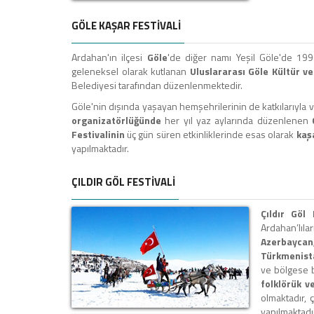
GÖLE KAŞAR FESTİVALİ
Ardahan'ın ilçesi
Göle
'de diğer namı Yeşil Göle'de 199
geleneksel olarak kutlanan
Uluslararası Göle Kültür ve
Belediyesi tarafından düzenlenmektedir.
Göle'nin dışında yaşayan hemşehrilerinin de katkılarıyla 
organizatörlüğünde
her yıl yaz aylarında düzenlenen
Festivalinin
üç gün süren etkinliklerinde esas olarak
kaş
yapılmaktadır.
ÇILDIR GÖL FESTİVALİ
Çıldır Göl 
Ardahan’lıl
Azerbayca
Türkmenist
ve bölgese b
folklörük v
olmaktadır,
yapılmaktadı