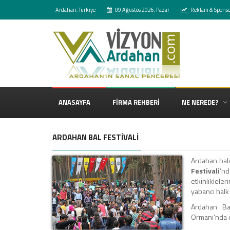
Ardahan, Türkiye
09 Ağustos 2026, Pazar
Reklam & Sponso
ANASAYFA
FİRMA REHBERİ
NE NEREDE?
ARDAHAN BAL FESTİVALİ
Ardahan balı
Festivali
’nd
etkinlikleler
yabancı halk
Ardahan Bal
Ormanı'nda 