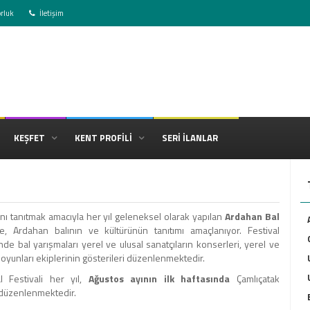
rluk
İletişim
KEŞFET
KENT PROFİLİ
SERİ İLANLAR
nı tanıtmak amacıyla her yıl geleneksel olarak yapılan
Ardahan Bal
e, Ardahan balının ve kültürünün tanıtımı amaçlanıyor. Festival
inde bal yarışmaları yerel ve ulusal sanatçıların konserleri, yerel ve
 oyunları ekiplerinin gösterileri düzenlenmektedir.
 Festivali her yıl,
Ağustos ayının ilk haftasında
Çamlıçatak
düzenlenmektedir.