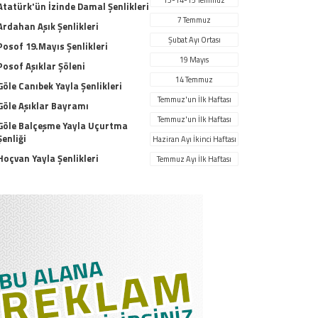
Atatürk'ün İzinde Damal Şenlikleri
7 Temmuz
Ardahan Aşık Şenlikleri
Şubat Ayı Ortası
Posof 19.Mayıs Şenlikleri
19 Mayıs
Posof Aşıklar Şöleni
14 Temmuz
Göle Canıbek Yayla Şenlikleri
Temmuz'un İlk Haftası
Göle Aşıklar Bayramı
Temmuz'un İlk Haftası
Göle Balçeşme Yayla Uçurtma
Şenliği
Haziran Ayı İkinci Haftası
Hoçvan Yayla Şenlikleri
Temmuz Ayı İlk Haftası