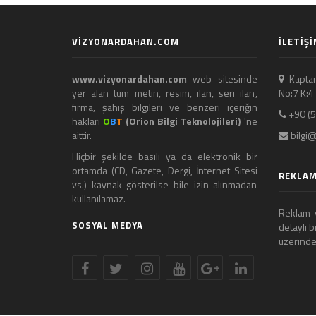
VİZYONARDAHAN.COM
İLETİŞİ
www.vizyonardahan.com
web sitesinde
Kaptan
yer alan tüm metin, resim, ilan, seri ilan,
No:7 K:
firma, şahış bilgileri ve benzeri içeriğin
+90 (5
hakları
O
B
T
(Orion Bilgi Teknolojileri)
'ne
aittir.
bilgi@
Hiçbir şekilde basılı ya da elektronik bir
ortamda (CD, Gazete, Dergi, İnternet Sitesi
REKLAM
vs.) kaynak gösterilse bile izin alınmadan
kullanılamaz.
Reklam v
SOSYAL MEDYA
detaylı b
üzerinden