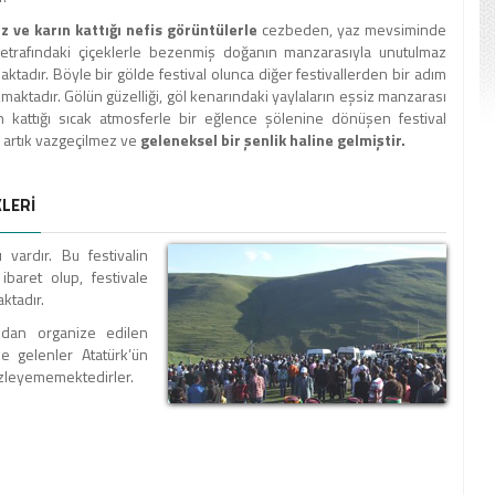
uz ve karın kattığı nefis görüntülerle
cezbeden, yaz mevsiminde
e etrafındaki çiçeklerle bezenmiş doğanın manzarasıyla unutulmaz
aktadır. Böyle bir gölde festival olunca diğer festivallerden bir adım
maktadır. Gölün güzelliği, göl kenarındaki yaylaların eşsiz manzarası
 kattığı sıcak atmosferle bir eğlence şölenine dönüşen festival
çin artık vazgeçilmez ve
geleneksel bir şenlik haline gelmiştir.
KLERİ
 vardır. Bu festivalin
ibaret olup, festivale
ktadır.
ndan organize edilen
ne gelenler Atatürk’ün
gizleyememektedirler.