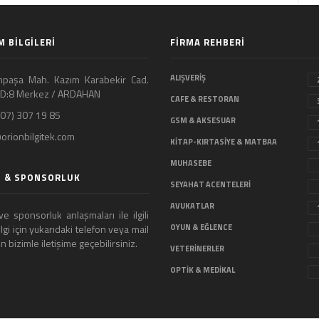
M BİLGİLERİ
FİRMA REHBERİ
paşa Mah. Kazım Karabekir Cad.
ALIŞVERİŞ
4 D:8 Merkez / ARDAHAN
CAFE & RESTORAN
07) 307 19 85
GSM & AKSESUAR
orionbilgitek.com
KİTAP-KIRTASİYE & MATBAA
MUHASEBE
 & SPONSORLUK
SEYAHAT ACENTELERİ
AVUKATLAR
e sponsorluk anlaşmaları ile ilgili
ilgi için yukarıdaki telefon veya mail
OYUN & EĞLENCE
 bizimle iletişime geçebilirsiniz.
VETERİNERLER
OPTİK & MEDİKAL