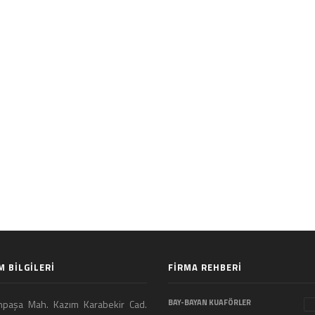
M BİLGİLERİ
FİRMA REHBERİ
paşa Mah. Kazım Karabekir Cad.
BAY-BAYAN KUAFÖRLER