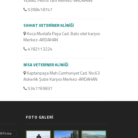
YILMAZ Petrol Yanı Merkez-ARDAHAN
5398418747
SIHHAT VETERİNER KLİNİĞİ
Koca Mustafa Paşa Cad. Balcı otel karşısı
Merkez-ARDAHAN
4782113224
NİSA VETERİNER KLİNİĞİ
Kaptanpaşa Mah.Cumhuriyet Cad. No:63
Askerlik Şube Karşısı Merkez-ARDAHAN
5347769837
FOTO GALERİ
8 Firma