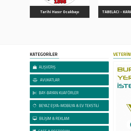
Tarihi Hasır Ocakbaşı
TABELACI - KA
KATEGORİLER
VETERİN
ALIŞVERİŞ
AVUKATLAR
BAY-BAYAN KUAFÖRLER
BEYAZ EŞYA-MOBİLYA & EV TEKSTİLİ
BİLİŞİM & REKLAM