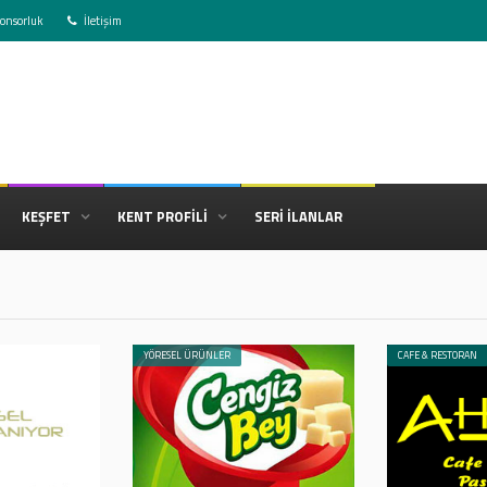
onsorluk
İletişim
KEŞFET
KENT PROFİLİ
SERİ İLANLAR
YÖRESEL ÜRÜNLER
CAFE & RESTORAN