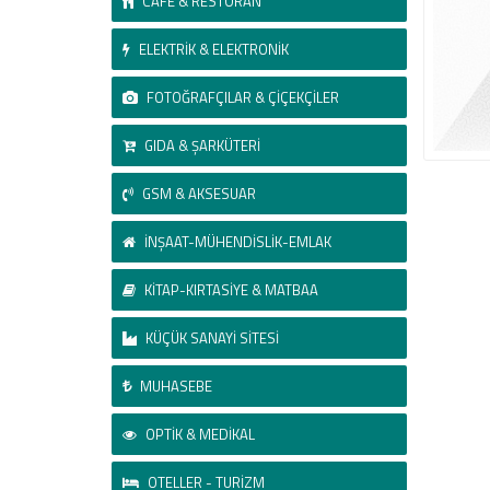
CAFE & RESTORAN
ELEKTRİK & ELEKTRONİK
FOTOĞRAFÇILAR & ÇİÇEKÇİLER
GIDA & ŞARKÜTERİ
GSM & AKSESUAR
İNŞAAT-MÜHENDİSLİK-EMLAK
KİTAP-KIRTASİYE & MATBAA
KÜÇÜK SANAYİ SİTESİ
MUHASEBE
OPTİK & MEDİKAL
OTELLER - TURİZM