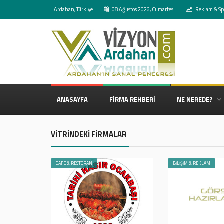
Ardahan, Türkiye
08 Ağustos 2026, Cumartesi
Reklam & Sp
ANASAYFA
FİRMA REHBERİ
NE NEREDE?
VİTRİNDEKİ FİRMALAR
CAFE & RESTORAN
BİLİŞİM & REKLAM