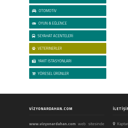
OTOMOTİV
OYUN & EĞLENCE
SEYAHAT ACENTELERİ
VETERİNERLER
YAKIT İSTASYONLARI
YÖRESEL ÜRÜNLER
VİZYONARDAHAN.COM
İLETİŞİ
www.vizyonardahan.com
web sitesinde
Kaptan