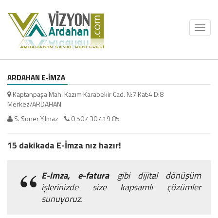
Toggl
navig
ARDAHAN E-İMZA
Kaptanpaşa Mah. Kazım Karabekir Cad. N:7 Kat:4 D:8
Merkez/ARDAHAN
S. Soner Yılmaz
0 507 307 19 85
15 dakikada E-İmza nız hazır!
E-imza, e-fatura
gibi dijital dönüşüm
işlerinizde size kapsamlı çözümler
sunuyoruz.