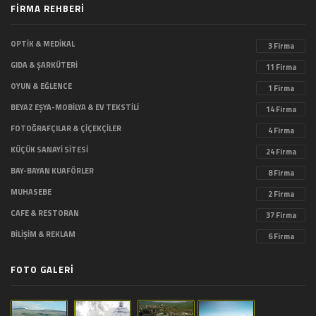
FİRMA REHBERİ
OPTİK & MEDİKAL
3 Firma
GIDA & ŞARKÜTERİ
11 Firma
OYUN & EĞLENCE
1 Firma
BEYAZ EŞYA-MOBİLYA & EV TEKSTİLİ
14 Firma
FOTOĞRAFÇILAR & ÇİÇEKÇİLER
4 Firma
KÜÇÜK SANAYİ SİTESİ
24 Firma
BAY-BAYAN KUAFÖRLER
8 Firma
MUHASEBE
2 Firma
CAFE & RESTORAN
37 Firma
BİLİŞİM & REKLAM
6 Firma
FOTO GALERİ