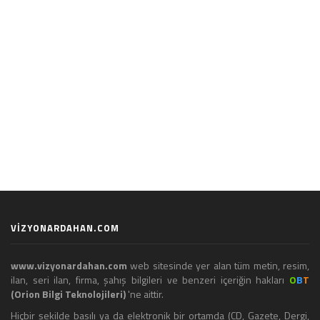
VİZYONARDAHAN.COM
www.vizyonardahan.com
web sitesinde yer alan tüm metin, resim,
ilan, seri ilan, firma, şahış bilgileri ve benzeri içeriğin hakları
O
B
T
(Orion Bilgi Teknolojileri)
'ne aittir.
Hiçbir şekilde basılı ya da elektronik bir ortamda (CD, Gazete, Dergi,