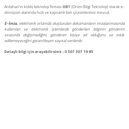
Ardahan'ın köklü teknoloji firması
OBT
(Orion Bilgi Teknoloji) olarak e-
dönüşüm alanında hızlı ve kapsamlı tüm çözümlerimiz mevcut.
E-İmza,
elektronik ortamda oluşturulan dokümanların imzalanmasında
kullanılan ve elektronik işlemlerde gönderilen bilginin gönderim
sırasında değişmediğini, gönderen kişiye ait olduğunu ve inkâr
edilemeyeceğini garantileyen sayısal verilerdir.
Detaylı bilgi için arayabilirsiniz : 0 507 307 19 85