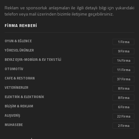
Reklam ve sponsorluk anlaşmaları ile ilgili detaylı bilgi için yukarıdaki
telefon veya mail üzerinden bizimle iletişime geçebilirsiniz.
FİRMA REHBERİ
OYUN & EĞLENCE
1 Firma
YÖRESEL ÜRÜNLER
9 Firma
BEYAZ EŞYA-MOBİLYA & EV TEKSTİLİ
14 Firma
OTOMOTİV
11 Firma
CAFE & RESTORAN
37 Firma
VETERİNERLER
8 Firma
ELEKTRİK & ELEKTRONİK
8 Firma
BİLİŞİM & REKLAM
6 Firma
ALIŞVERİŞ
22 Firma
MUHASEBE
2 Firma