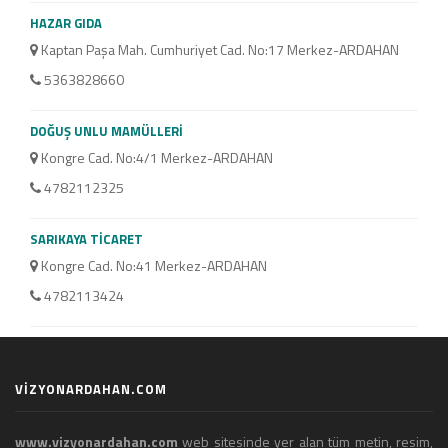
HAZAR GIDA
Kaptan Paşa Mah. Cumhuriyet Cad. No:17 Merkez-ARDAHAN
5363828660
DOĞUŞ UNLU MAMÜLLERİ
Kongre Cad. No:4/1 Merkez-ARDAHAN
4782112325
SARIKAYA TİCARET
Kongre Cad. No:41 Merkez-ARDAHAN
4782113424
VİZYONARDAHAN.COM
www.vizyonardahan.com
web sitesinde yer alan tüm metin, resim,