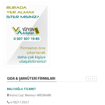
GIDA & ŞARKÜTERİ FİRMALARI
BALCIOĞLU TİCARET
AKTA
İnönü Cad. Merkez-ARDAHAN
M.F
4782112557
53