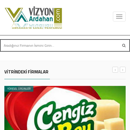
Toggl
navig
VİTRİNDEKİ FİRMALAR
YÖRESEL ÜRÜNLER