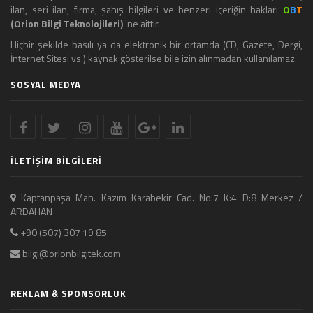
ilan, seri ilan, firma, şahış bilgileri ve benzeri içeriğin hakları
O
B
T
(Orion Bilgi Teknolojileri)
'ne aittir.
Hiçbir şekilde basılı ya da elektronik bir ortamda (CD, Gazete, Dergi,
İnternet Sitesi vs.) kaynak gösterilse bile izin alınmadan kullanılamaz.
SOSYAL MEDYA
İLETİŞİM BİLGİLERİ
Kaptanpaşa Mah. Kazım Karabekir Cad. No:7 K:4 D:8 Merkez /
ARDAHAN
+90 (507) 307 19 85
bilgi@orionbilgitek.com
REKLAM & SPONSORLUK