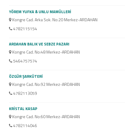
YÖREM YUFKA & UNLU MAMÜLLERİ
GÖZD
Kongre Cad. Arka Sok. No:20 Merkez-ARDAHAN
Kap
ARD
4782115154
47
ARDAHAN BALIK VE SEBZE PAZARI
ARDE
Kongre Cad. No:48 Merkez-ARDAHAN
Kap
5464757574
47
ÖZGÜR ŞARKÜTERİ
Kongre Cad. No:92 Merkez-ARDAHAN
4782113059
KRİSTAL KASAP
Kongre Cad. No:60 Merkez-ARDAHAN
4782114046