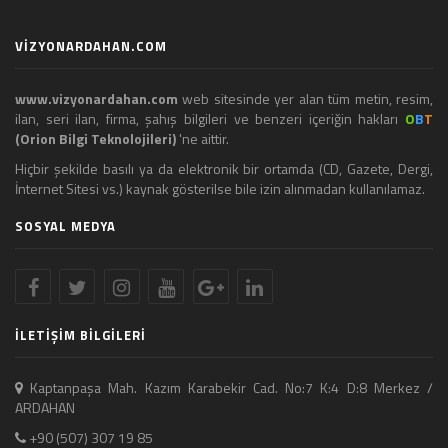
VİZYONARDAHAN.COM
www.vizyonardahan.com
web sitesinde yer alan tüm metin, resim,
ilan, seri ilan, firma, şahış bilgileri ve benzeri içeriğin hakları
O
B
T
(Orion Bilgi Teknolojileri)
'ne aittir.
Hiçbir şekilde basılı ya da elektronik bir ortamda (CD, Gazete, Dergi,
İnternet Sitesi vs.) kaynak gösterilse bile izin alınmadan kullanılamaz.
SOSYAL MEDYA
İLETİŞİM BİLGİLERİ
Kaptanpaşa Mah. Kazım Karabekir Cad. No:7 K:4 D:8 Merkez /
ARDAHAN
+90 (507) 307 19 85