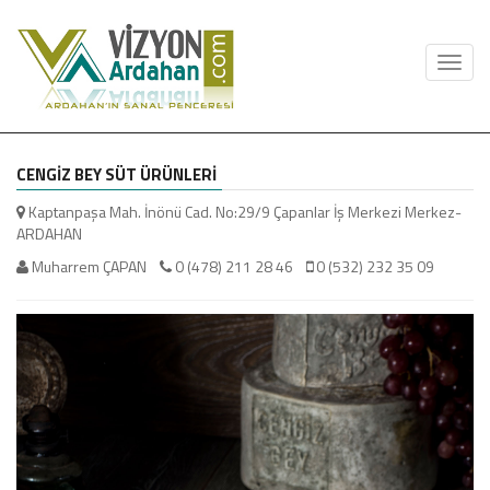
Toggl
navig
CENGİZ BEY SÜT ÜRÜNLERİ
Kaptanpaşa Mah. İnönü Cad. No:29/9 Çapanlar İş Merkezi Merkez-
ARDAHAN
Muharrem ÇAPAN
0 (478) 211 28 46
0 (532) 232 35 09