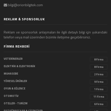
bilgi@orionbilgitek.com
REKLAM & SPONSORLUK
Reklam ve sponsorluk anlaşmaları ile ilgili detaylı bilgi için yukarıdaki
telefon veya mail üzerinden bizimle iletişime geçebilirsiniz.
FİRMA REHBERİ
VETERİNERLER
8 Firma
ELEKTRİK & ELEKTRONİK
8 Firma
MUHASEBE
2 Firma
YÖRESEL ÜRÜNLER
9 Firma
OYUN & EĞLENCE
1 Firma
OTOMOTİV
11 Firma
OTELLER - TURİZM
6 Firma
FOTOĞRAFÇILAR & ÇİÇEKÇİLER